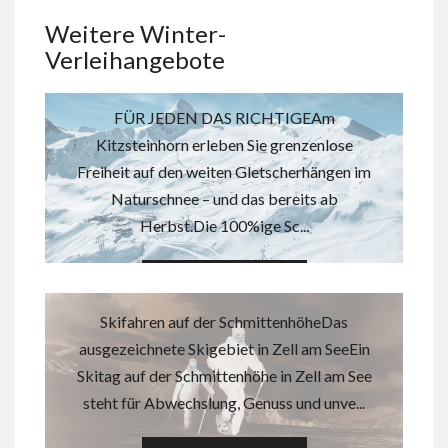
Weitere Winter-
KAPRUN/ KITZSTEINHORN
Verleihangebote
Skigebiet
FÜR JEDEN DAS RICHTIGEAm
Kitzsteinhorn erleben Sie grenzenlose
Freiheit auf den weiten Gletscherhängen im
Naturschnee – und das bereits ab
Herbst.Die 100%ige Sc...
ZELL AM SEE SCHMITTEN Skigebiet
MEHR DAZU
Skifahren auf der SchmittenhöheDas
ausgezeichnete Skigebiet in Zell am SeeEin
Skitag auf der Schmittenhöhe in Zell am See
steht für Abwechslung, Genuss und unve...