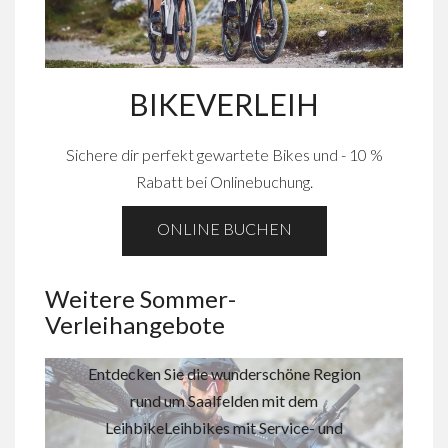
BIKEVERLEIH
Sichere dir perfekt gewartete Bikes und - 10 %
Rabatt bei Onlinebuchung.
ONLINE BUCHEN
Weitere Sommer-
Verleihangebote
BIKE VERLEIH
Entdecken Sie die wunderschöne Region
rund um Saalfelden mit dem
LeihbikeLeihbikes mit Service- und