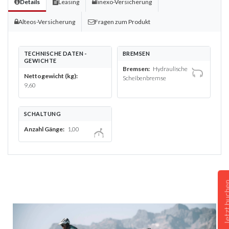
Details
Leasing
linexo-Versicherung
Alteos-Versicherung
Fragen zum Produkt
TECHNISCHE DATEN -
BREMSEN
GEWICHTE
Bremsen:
Hydraulische
Nettogewicht (kg):
Scheibenbremse
9,60
SCHALTUNG
Anzahl Gänge:
1,00
Jetzt bu