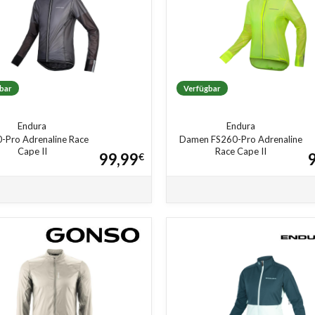
bar
Verfügbar
Endura
Endura
-Pro Adrenaline Race
Damen FS260-Pro Adrenaline
Cape II
Race Cape II
99,99
€