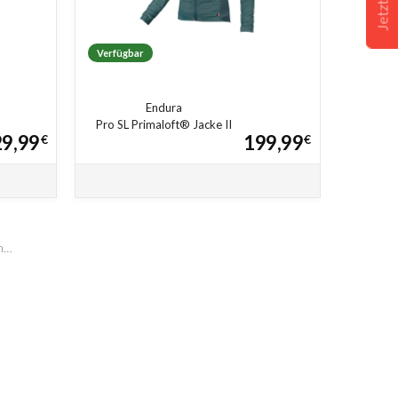
Verfügbar
Endura
Pro SL Primaloft® Jacke II
9,99
199,99
€
€
en…