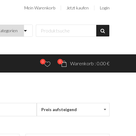
Mein Warenkorb
Jetzt kaufen
Login
0
0
Warenkorb :
0.00 €