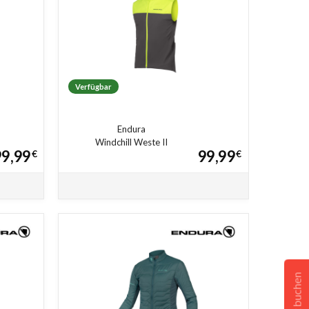
Verfügbar
Endura
Windchill Weste II
99,99
99,99
€
€
Jetzt buchen