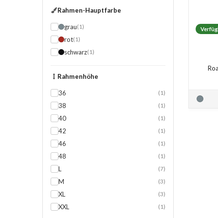
Rahmen-Hauptfarbe
grau
(1)
Verfüg
rot
(1)
schwarz
(1)
Roa
Rahmenhöhe
36
(1)
38
(1)
40
(1)
42
(1)
46
(1)
48
(1)
L
(7)
M
(3)
XL
(3)
XXL
(1)