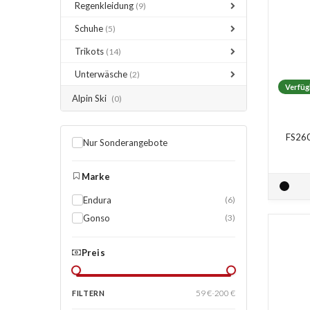
Regenkleidung
(9)
Schuhe
(5)
Trikots
(14)
Unterwäsche
(2)
Verfüg
Alpin Ski
(0)
FS260
Nur Sonderangebote
Marke
Endura
(6)
Gonso
(3)
Preis
59 €
-
200 €
FILTERN