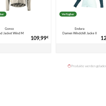
bar
Verfügbar
Gonso
Endura
d Jacket Wind M
Damen Windchill Jacke II
109,99
12
€
Produkte werden gelad